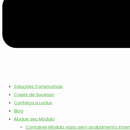
Soluções Construtivas
Cases de Sucesso
Conheça a Loclux
Blog
Alugue seu Módulo
Container Módulo vazio sem acabamento inter