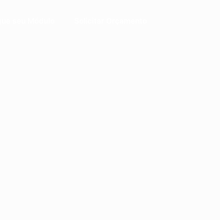
gue seu Módulo
Solicitar Orçamento