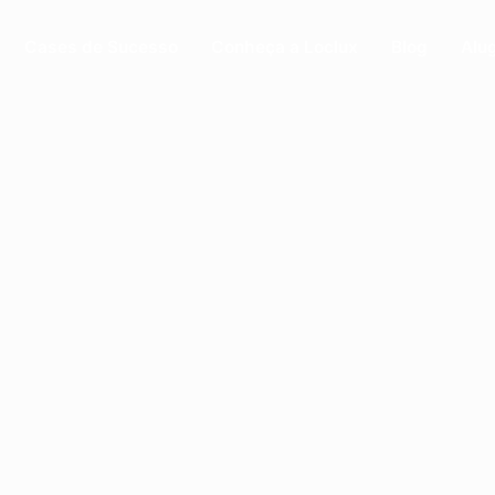
Cases de Sucesso
Conheça a Loclux
Blog
Alu